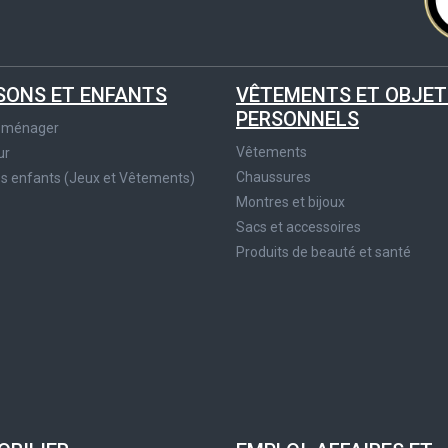
SONS ET ENFANTS
VÊTEMENTS ET OBJET
PERSONNELS
roménager
Vêtements
ur
Chaussures
es enfants (Jeux et Vêtements)
Montres et bijoux
Sacs et accessoires
Produits de beauté et santé