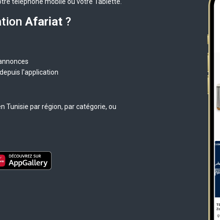
otre téléphone mobile ou votre Tablette.
ation
Afariat
?
 annonces
epuis l'application
 Tunisie par région, par catégorie, ou