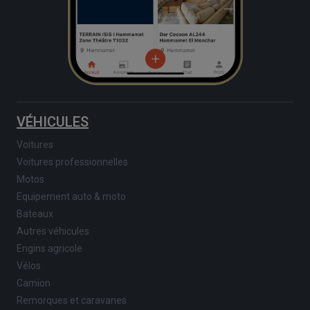
VÉHICULES
Voitures
Voitures professionnelles
Motos
Equipement auto & moto
Bateaux
Autres véhicules
Engins agricole
Vélos
Camion
Remorques et caravanes