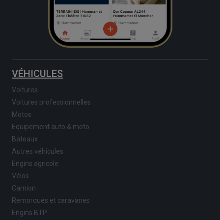
VÉHICULES
Voitures
Voitures professionnelles
Motos
Equipement auto & moto
Bateaux
Autres véhicules
Engins agricole
Vélos
Camion
Remorques et caravanes
Engins BTP