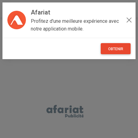
Afariat
Profitez d'une meilleure expérience avec
Accueil
Autres
Grand Tunis
Zaghouan
Bir Mcherga
notre application mobile.
fendeuse de bûches
OBTENIR