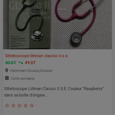
Sthétoscope littman classic ii s.e.
50 DT
49 DT
,
Hammam Sousse
Sousse
Cette semaine
Sthétoscope Littman Classic II S.E. Couleur "Raspberry"
dans sa boîte d'origine....