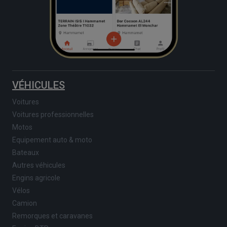
VÉHICULES
Voitures
Voitures professionnelles
Motos
Equipement auto & moto
Bateaux
Autres véhicules
Engins agricole
Vélos
Camion
Remorques et caravanes