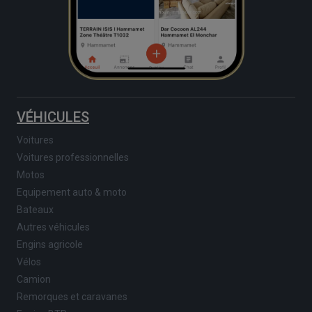
VÉHICULES
Voitures
Voitures professionnelles
Motos
Equipement auto & moto
Bateaux
Autres véhicules
Engins agricole
Vélos
Camion
Remorques et caravanes