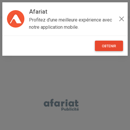
Afariat
Profitez d'une meilleure expérience avec
Accueil
Autres
Grand Tunis
Zaghouan
Bir Mcherga
notre application mobile.
defonceuse motabo neuve
OBTENIR