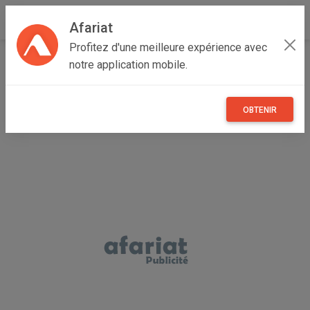
Afariat
Profitez d'une meilleure expérience avec
Accueil
Vêtements et objets personnels
Grand Tunis
notre application mobile.
Tunis
Manar I
Sac A Bandouliere Polo Ralph Lauren
OBTENIR