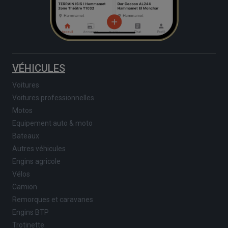
VÉHICULES
Voitures
Voitures professionnelles
Motos
Equipement auto & moto
Bateaux
Autres véhicules
Engins agricole
Vélos
Camion
Remorques et caravanes
Engins BTP
Trotinette