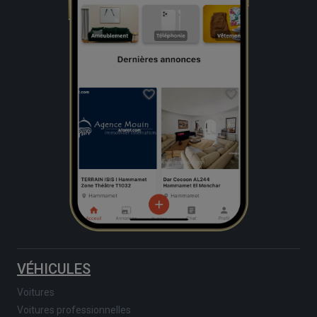
VÉHICULES
Voitures
Voitures professionnelles