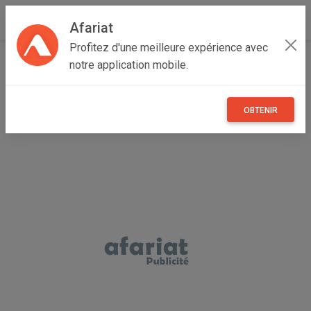
Afariat
Profitez d'une meilleure expérience avec
Accueil
Véhicules
Grand Tunis
Tunis
Menzah V
notre application mobile.
Suzuki AN125 avec carte grise
OBTENIR