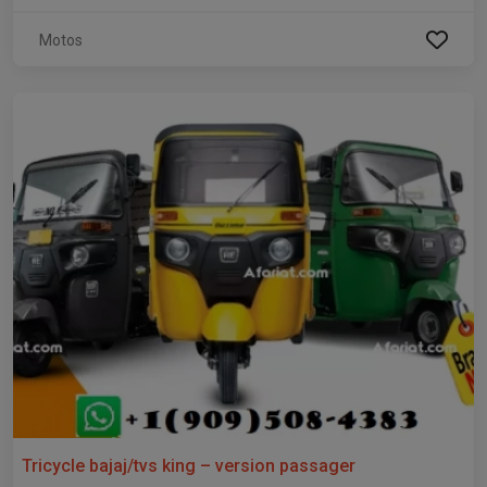
Motos
Tricycle bajaj/tvs king – version passager