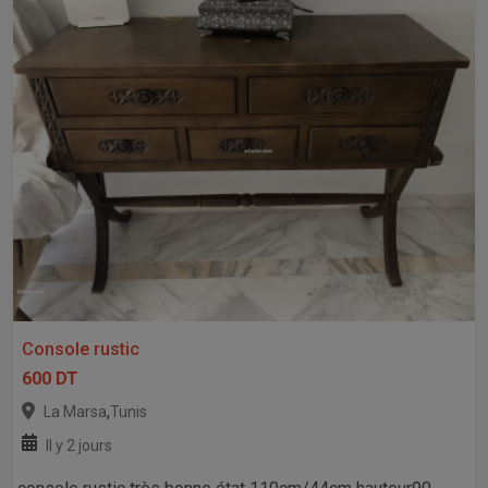
Console rustic
600 DT
,
La Marsa
Tunis
Il y 2 jours