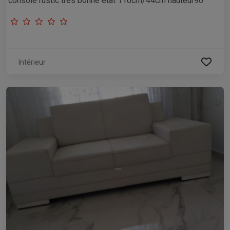
console rustic très bonne état 110cm/44cm hauteur90
Intérieur