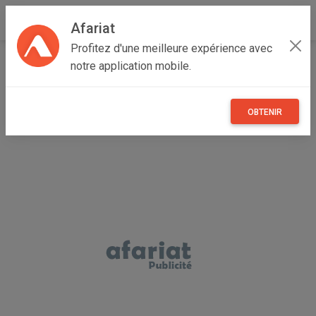
Afariat
Profitez d'une meilleure expérience avec
Accueil
Maisons et enfants
Grand Tunis
Tunis
notre application mobile.
Hraïria
marfa3 en bois
OBTENIR