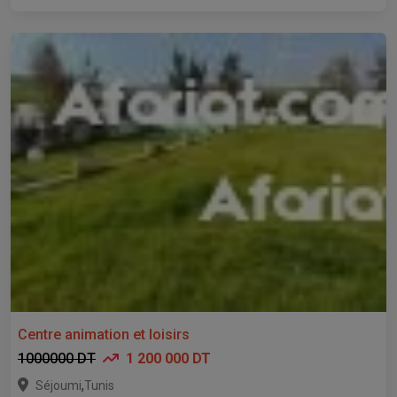
Centre animation et loisirs
1000000 DT
1 200 000 DT
,
Séjoumi
Tunis