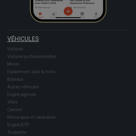
VÉHICULES
Voitures
Voitures professionnelles
Motos
Equipement auto & moto
Bateaux
Autres véhicules
Engins agricole
Vélos
Camion
Remorques et caravanes
Engins BTP
Trotinette