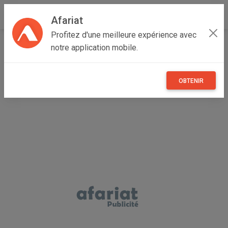
Afariat
Profitez d'une meilleure expérience avec
Accueil
Immobilier
Grand Tunis
Tunis
La Marsa
notre application mobile.
La marsa bhar lazreg pas loin de Cité el Khalil A vendre
terrain
OBTENIR