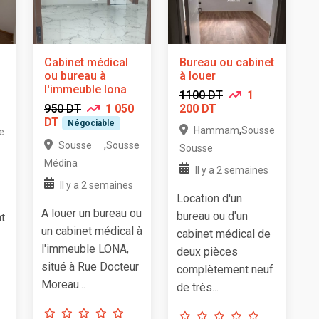
Cabinet médical
Bureau ou cabinet
ou bureau à
à louer
l'immeuble lona
1100 DT
1
950 DT
1 050
200 DT
DT
Négociable
,
Hammam
Sousse
e
,
Sousse
Sousse
Sousse
Médina
Il y a 2 semaines
Il y a 2 semaines
Location d'un
A louer un bureau ou
bureau ou d'un
t
un cabinet médical à
cabinet médical de
l'immeuble LONA,
deux pièces
situé à Rue Docteur
complètement neuf
Moreau...
de très...