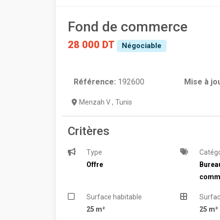
Fond de commerce
28 000 DT
Négociable
Référence:
192600
Mise à jo
Menzah V
,
Tunis
Critères
Type
Catégo
Offre
Bureau
comme
Surface habitable
Surfac
25 m²
25 m²