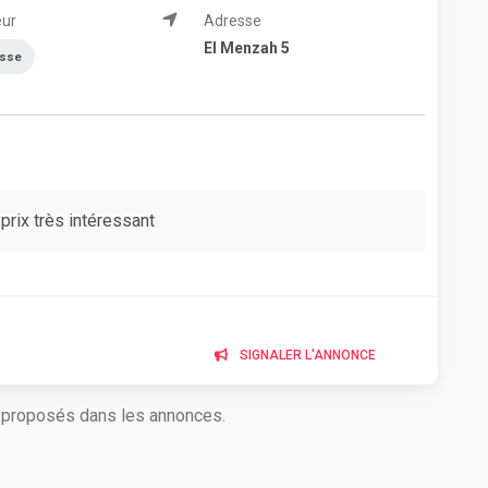
eur
Adresse
El Menzah 5
asse
rix très intéressant
SIGNALER L'ANNONCE
s proposés dans les annonces.