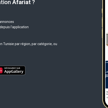
ation
Afariat
?
 annonces
epuis l'application
 Tunisie par région, par catégorie, ou