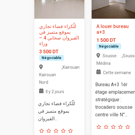
للّكراء فضاء تجاري
A louer bureau
بموقع متميز في
a+3
القيروان صحابي 4 –
1 500 DT
وراء
Négociable
3 500 DT
,
Sousse
Souss
Négociable
Médina
,
Kairouan
Cette semaine
Kairouan
Nord
Bureau A+3 1ér
Il y 2 jours
étage emplacemen
stratégique :
للّكراء فضاء تجاري
trocadero sousse
بموقع متميز في
centre ville N°...
القيروان...