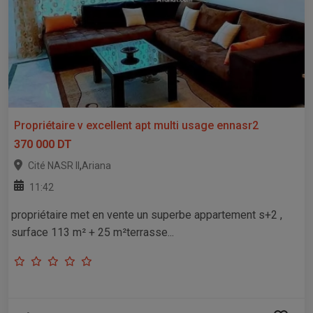
Propriétaire v excellent apt multi usage ennasr2
370 000 DT
,
Cité NASR II
Ariana
11:42
propriétaire met en vente un superbe appartement s+2 ,
surface 113 m² + 25 m²terrasse...