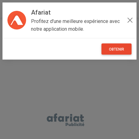
Afariat
Profitez d'une meilleure expérience avec
Accueil
Immobilier
Grand Tunis
Tunis
Bab Bhar
notre application mobile.
Appartement S+3 à Vendre - Bab El Jazira Tunis Centre-
ville
OBTENIR