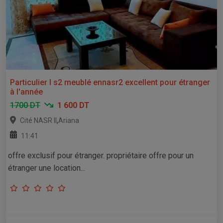
Particulier l s2 meublé ennasr2 excellent pour étranger
à l'année
1700 DT
1 600 DT
,
Cité NASR II
Ariana
11:41
offre exclusif pour étranger. propriétaire offre pour un
étranger une location...