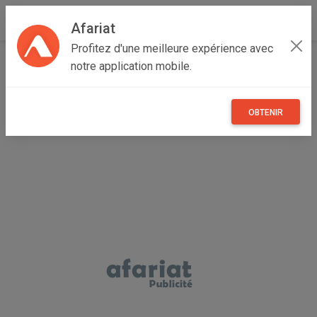
Afariat
Profitez d'une meilleure expérience avec
Accueil
Emploi, affaires et services
Grand Tunis
notre application mobile.
Tunis
Bab Bhar
Cours de langues à domicile zone du lac
OBTENIR