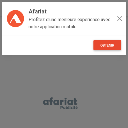
Afariat
Profitez d'une meilleure expérience avec
Accueil
Autres
Grand Tunis
Tunis
Cité El Khadra
notre application mobile.
bureau directeur à vendre
OBTENIR