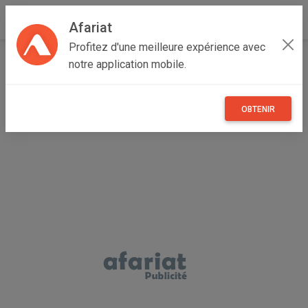
Afariat
Profitez d'une meilleure expérience avec
Accueil
Multimedia
Cap bon - Sahel
Sousse
notre application mobile.
Sousse Sidi Abdelhamid
Playstation 4 FAT Importé De Italie
OBTENIR