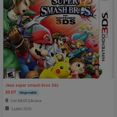
Jeux super smash bros 3ds
30 DT
Négociable
,
Cité NASR II
Ariana
3 juillet 2026