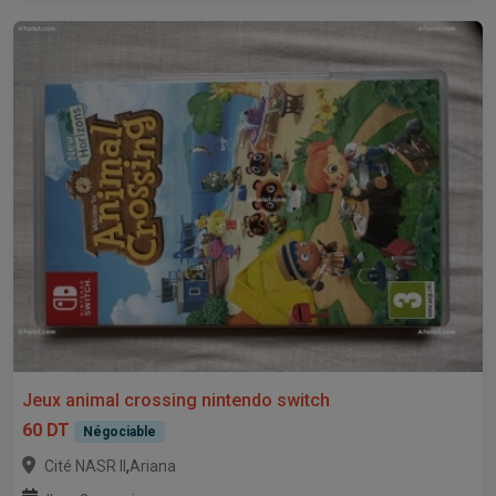
Jeux animal crossing nintendo switch
60 DT
Négociable
,
Cité NASR II
Ariana