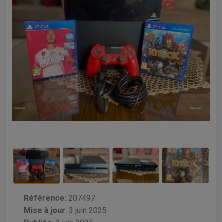
Référence:
207497
Mise à jour
:
3 juin 2025