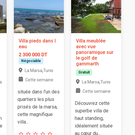
Villa pieds dans l
Villa meublée
eau
avec vue
panoramique sur
2 300 000 DT
le golf de
Négociable
gammarth
,
La Marsa
Tunis
Gratuit
Cette semaine
,
a
La Marsa
Tunis
située dans l'un des
Cette semaine
quartiers les plus
Découvrez cette
prisés de la marsa,
superbe villa de
cette magnifique
m
haut standing,
villa...
ve
idéalement située
au cœur du...