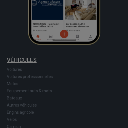
VÉHICULES
Voitures
Voitures professionnelles
Motos
Equipement auto & moto
Bateaux
Autres véhicules
Engins agricole
Vélos
Camion