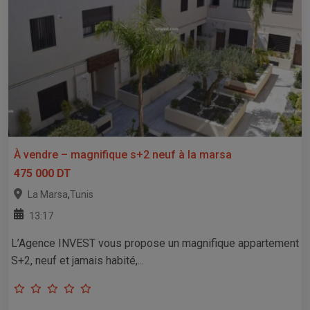
À vendre – magnifique s+2 neuf à la marsa
475 000 DT
,
La Marsa
Tunis
13:17
L’Agence INVEST vous propose un magnifique appartement
S+2, neuf et jamais habité,...