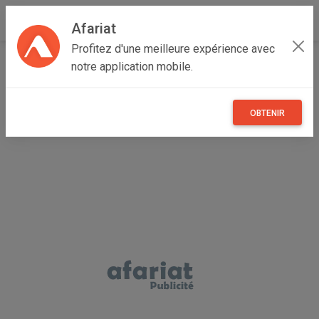
Afariat
Profitez d'une meilleure expérience avec
Accueil
Immobilier
Cap bon - Sahel
Sousse
notre application mobile.
Sousse Jawhara
à vendre appartement près shoes centre sahloul
OBTENIR