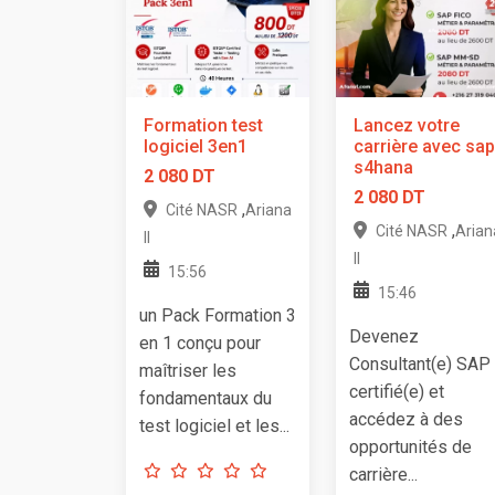
Formation test
Lancez votre
logiciel 3en1
carrière avec sap
s4hana
2 080 DT
2 080 DT
,
Cité NASR
Ariana
,
Cité NASR
Arian
II
II
15:56
15:46
un Pack Formation 3
Devenez
en 1 conçu pour
Consultant(e) SAP
maîtriser les
certifié(e) et
fondamentaux du
accédez à des
test logiciel et les...
opportunités de
carrière...