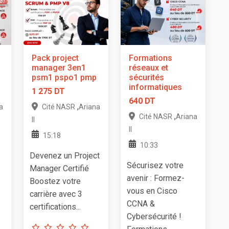
Pack project
Formations
manager 3en1
réseaux et
psm1 pspo1 pmp
sécurités
informatiques
1 275 DT
640 DT
,
a
Cité NASR
Ariana
,
Cité NASR
Ariana
II
II
15:18
10:33
Devenez un Project
Sécurisez votre
Manager Certifié
avenir : Formez-
Boostez votre
vous en Cisco
carrière avec 3
CCNA &
certifications...
Cybersécurité !