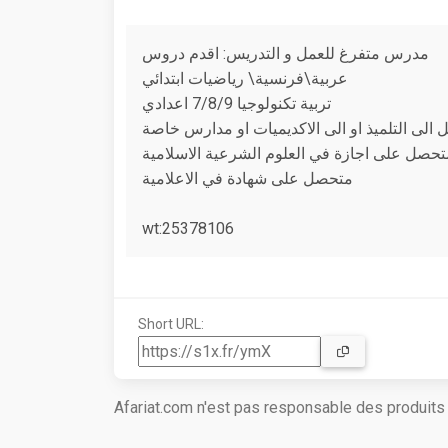
مدرس متفرغ للعمل و التدريس: اقدم دروس
عربية\فرنسية\ رياضيات ابتدائي
تربية تكنولوجيا 7/8/9 اعدادي
قل الى التلميذ او الى الاكديميات او مدارس خاصة
تحصل على اجازة في العلوم الشرعية الاسلامية
متحصل على شهادة في الاعلامية
wt:25378106
Short URL:
Afariat.com n'est pas responsable des produit