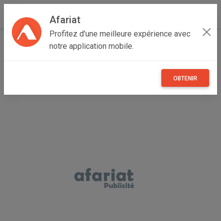
Afariat
Profitez d'une meilleure expérience avec
Accueil
Multimedia
Grand Centre
Sfax
El Hencha
notre application mobile.
Xbox Manette sans fil
OBTENIR