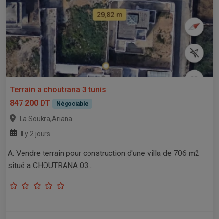
Terrain a choutrana 3 tunis
847 200 DT
Négociable
,
La Soukra
Ariana
Il y 2 jours
A. Vendre terrain pour construction d'une villa de 706 m2
situé a CHOUTRANA 03...