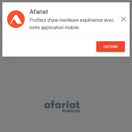
Afariat
Profitez d'une meilleure expérience avec
Accueil
Immobilier
Grand Centre
Sfax
Agareb
notre application mobile.
Terrain et studio à vendre
OBTENIR