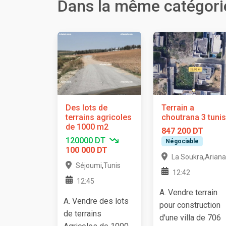
Dans la même catégori
Des lots de
Terrain a
terrains agricoles
choutrana 3 tunis
de 1000 m2
847 200 DT
120000 DT
Négociable
100 000 DT
,
La Soukra
Ariana
,
Séjoumi
Tunis
12:42
12:45
A. Vendre terrain
A. Vendre des lots
pour construction
de terrains
d'une villa de 706