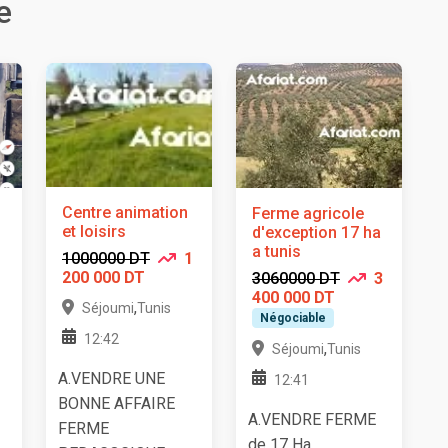
e
Centre animation
Ferme agricole
et loisirs
d'exception 17 ha
a tunis
1000000 DT
1
200 000 DT
3060000 DT
3
400 000 DT
,
Séjoumi
Tunis
Négociable
12:42
,
Séjoumi
Tunis
A.VENDRE UNE
12:41
BONNE AFFAIRE
A.VENDRE FERME
FERME
de 17 Ha