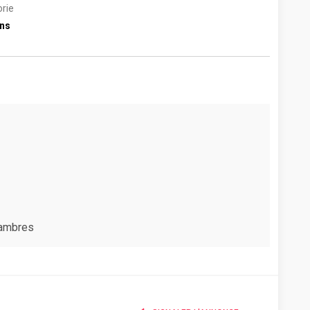
rie
ins
chambres