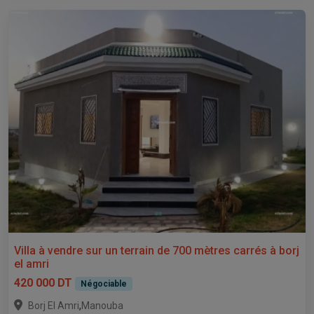
Villa à vendre sur un terrain de 700 mètres carrés à borj
el amri
420 000 DT
Négociable
,
Borj El Amri
Manouba