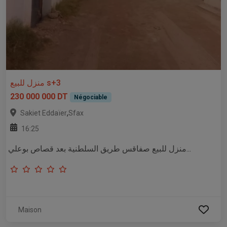
منزل للبيع s+3
230 000 000 DT
Négociable
,
Sakiet Eddaïer
Sfax
16:25
منزل للبيع صفاقس طريق السلطنية بعد قصاص بوعلي...
Maison