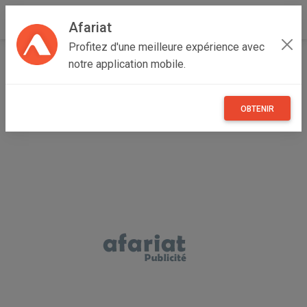
Afariat
Profitez d'une meilleure expérience avec
Accueil
Immobilier
Grand Centre
Sfax
Sfax Ouest
notre application mobile.
Formation decoration 2d et 3d - architacture
OBTENIR