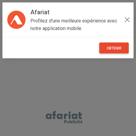
Afariat
Profitez d'une meilleure expérience avec
Accueil
Immobilier
Cap bon - Sahel
Nabeul
notre application mobile.
Hammamet
Villa Zenith à quelques minutes de Hammamet Sud
OBTENIR