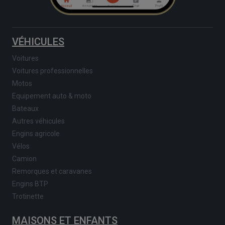
VÉHICULES
Voitures
Voitures professionnelles
Motos
Equipement auto & moto
Bateaux
Autres véhicules
Engins agricole
Vélos
Camion
Remorques et caravanes
Engins BTP
Trotinette
MAISONS ET ENFANTS