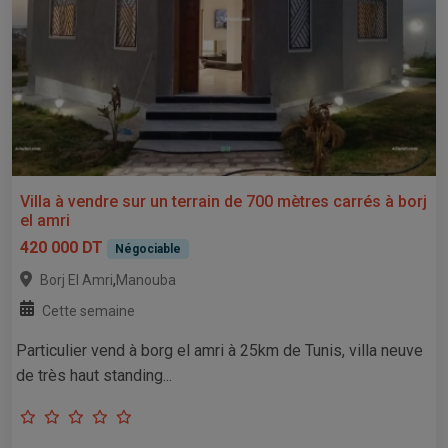
Villa à vendre sur un terrain de 700 mètres carrés à borj
el amri
420 000 DT
Négociable
,
Borj El Amri
Manouba
Cette semaine
Particulier vend à borg el amri à 25km de Tunis, villa neuve
de très haut standing...