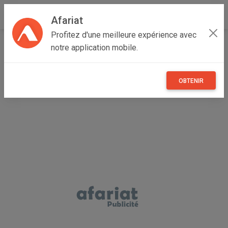
Afariat
Profitez d'une meilleure expérience avec
Accueil
Immobilier
Cap bon - Sahel
Nabeul
notre application mobile.
Hammamet
VILLA SUZY Hammamet Zone Sindbed AV1917
OBTENIR