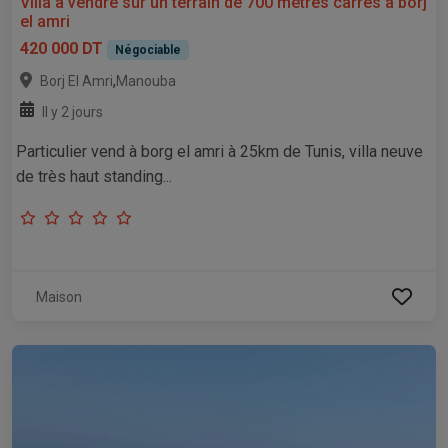
Villa à vendre sur un terrain de 700 mètres carrés à borj
el amri
420 000 DT
Négociable
,
Borj El Amri
Manouba
Il y 2 jours
Particulier vend à borg el amri à 25km de Tunis, villa neuve
de très haut standing...
Maison