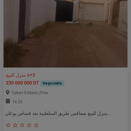
منزل للبيع s+3
230 000 000 DT
Négociable
,
Sakiet Eddaïer
Sfax
16:25
منزل للبيع صفاقس طريق السلطنية بعد قصاص بوعلي...