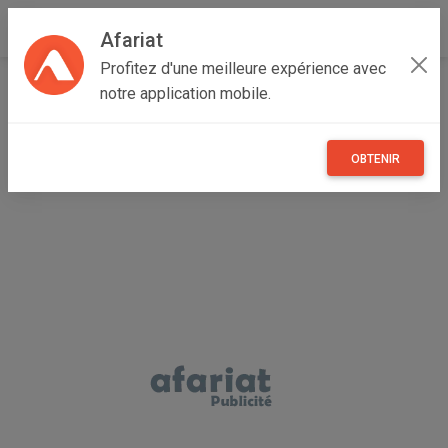
Afariat
Profitez d'une meilleure expérience avec
Accueil
Immobilier
Cap bon - Sahel
Nabeul
notre application mobile.
Hammamet
VILLA RANY Hammamet Sud El Monchar AV1915
OBTENIR