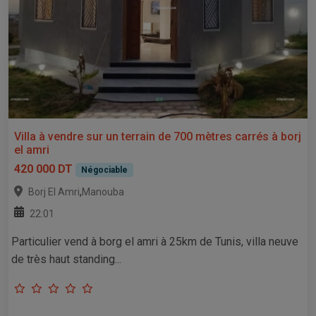
Villa à vendre sur un terrain de 700 mètres carrés à borj
el amri
420 000 DT
Négociable
,
Borj El Amri
Manouba
22:01
Particulier vend à borg el amri à 25km de Tunis, villa neuve
de très haut standing...