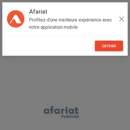
Afariat
Profitez d'une meilleure expérience avec
Accueil
Immobilier
Cap bon - Sahel
Nabeul
notre application mobile.
Hammamet
VILLA LEONARDO à Hammamet Zone Théâtre AV1694
OBTENIR