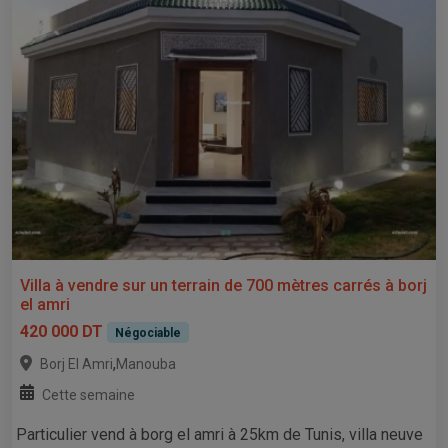
Villa à vendre sur un terrain de 700 mètres carrés à borj
el amri
420 000 DT
Négociable
,
Borj El Amri
Manouba
Cette semaine
Particulier vend à borg el amri à 25km de Tunis, villa neuve