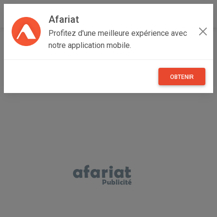
Afariat
Profitez d'une meilleure expérience avec
Accueil
Immobilier
Cap bon - Sahel
Nabeul
notre application mobile.
Hammamet
THE HOUSE Latrach Hammamet AL3588
OBTENIR