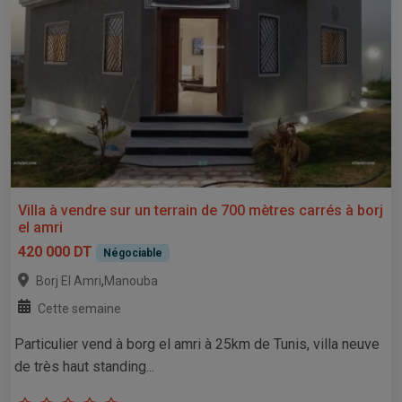
Villa à vendre sur un terrain de 700 mètres carrés à borj
el amri
420 000 DT
Négociable
,
Borj El Amri
Manouba
Cette semaine
Particulier vend à borg el amri à 25km de Tunis, villa neuve
de très haut standing...