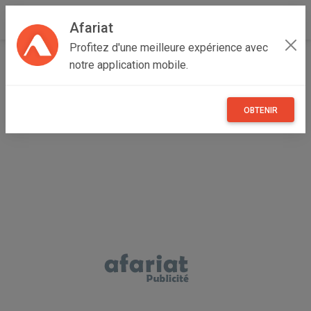
Afariat
Profitez d'une meilleure expérience avec
Accueil
Immobilier
Cap bon - Sahel
Nabeul
Korba
notre application mobile.
Terrain pieds dans l'eau de 9716 m² à korba à vendre
51355351
OBTENIR