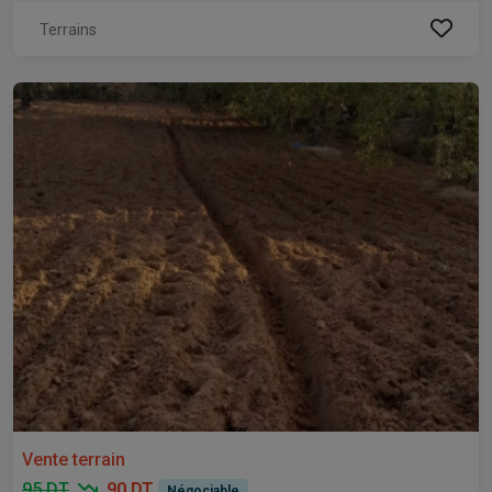
Terrains
Vente terrain
95 DT
90 DT
Négociable