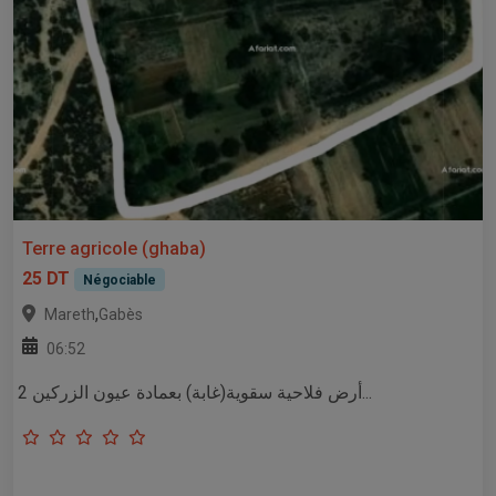
Terre agricole (ghaba)
25 DT
Négociable
,
Mareth
Gabès
06:52
أرض فلاحية سقوية(غابة) بعمادة عيون الزركين 2...