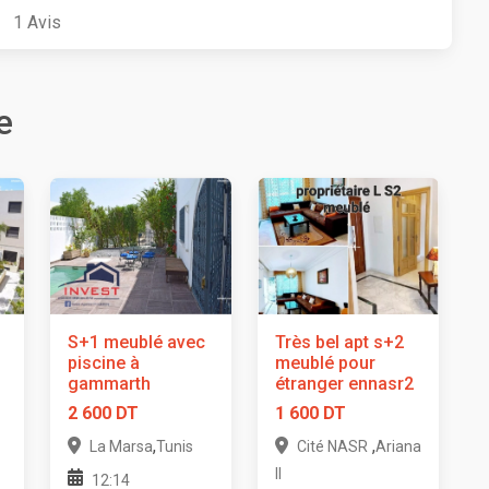
1
Avis
e
S+1 meublé avec
Très bel apt s+2
piscine à
meublé pour
gammarth
étranger ennasr2
2 600 DT
1 600 DT
,
,
La Marsa
Tunis
Cité NASR
Ariana
II
12:14