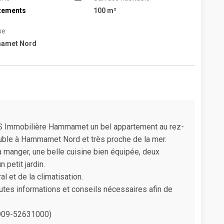
tements
100 m²
se
amet Nord
TPS Immobilière Hammamet un bel appartement au rez-
uble à Hammamet Nord et très proche de la mer.
à manger, une belle cuisine bien équipée, deux
petit jardin.
l et de la climatisation.
utes informations et conseils nécessaires afin de
0909-52631000)