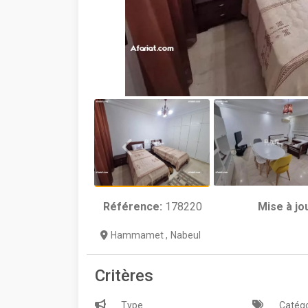
Référence:
178220
Mise à jo
Hammamet
,
Nabeul
Critères
Type
Catégo