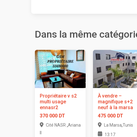
Dans la même catégori
Propriétaire v s2
À vendre –
multi usage
magnifique s+2
ennasr2
neuf à la marsa
370 000 DT
475 000 DT
,
,
Cité NASR
Ariana
La Marsa
Tunis
II
13:17