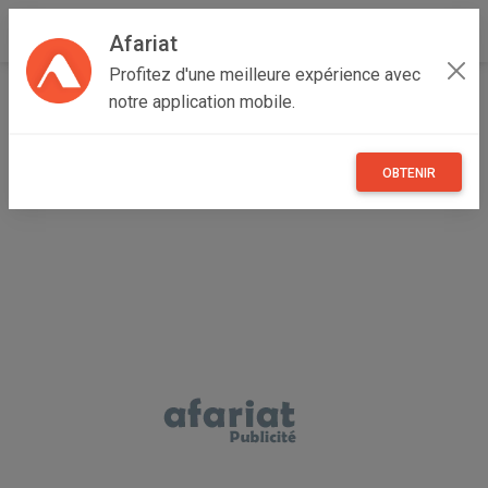
Afariat
Profitez d'une meilleure expérience avec
Accueil
Vêtements et objets personnels
notre application mobile.
Cap bon - Sahel
Monastir
Bekalta
vente des sacs à main occasion importés 5 à 10 DT
OBTENIR