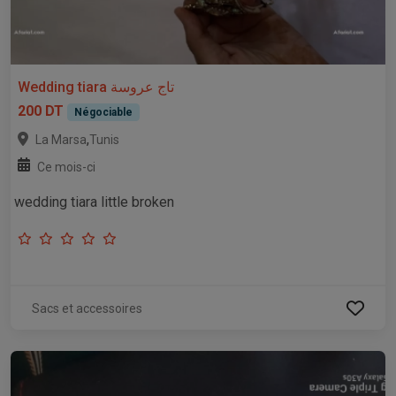
Wedding tiara تاج عروسة
200 DT
Négociable
,
La Marsa
Tunis
Ce mois-ci
wedding tiara little broken
Sacs et accessoires