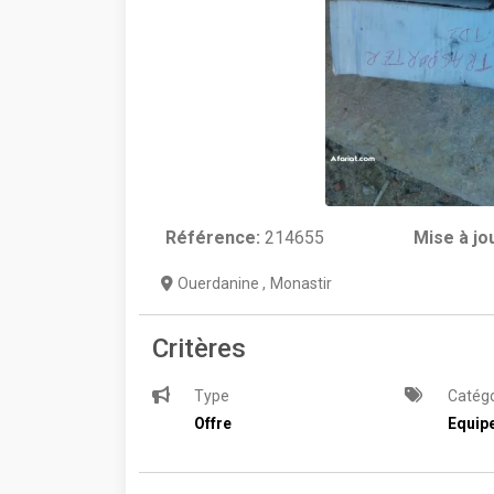
Référence:
214655
Mise à jo
Ouerdanine
,
Monastir
Critères
Type
Catégo
Offre
Equip