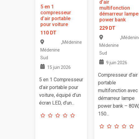
d’air
5 en 1
multifonction
compresseur
démarreur lampe
d’air portable
power bank
pour voiture
229 DT
110 DT
,
Médenin
,
Médenine
Médenine
Médenine
Sud
Sud
9 juin 2026
15 juin 2026
Compresseur d’air
5 en 1 Compresseur
portable
d’air portable pour
multifonction avec
voiture, équipé d’un
démarreur lampe
écran LED, d’un...
power bank – 80W
150...