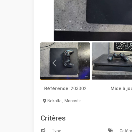
Référence:
203302
Mise à jo
Bekalta
,
Monastir
Critères
Type
Catégo