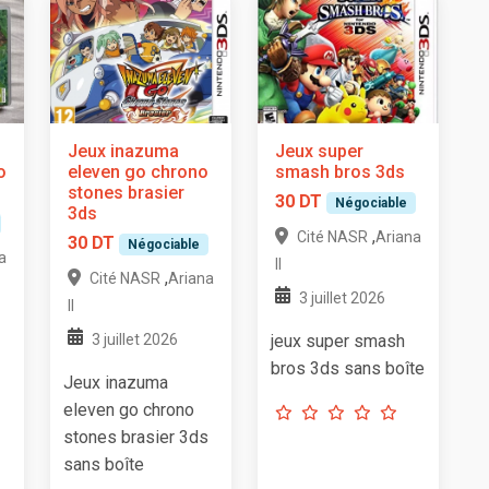
Jeux inazuma
Jeux super
o
eleven go chrono
smash bros 3ds
stones brasier
30 DT
Négociable
3ds
,
Cité NASR
Ariana
30 DT
Négociable
a
II
,
Cité NASR
Ariana
3 juillet 2026
II
3 juillet 2026
jeux super smash
bros 3ds sans boîte
Jeux inazuma
eleven go chrono
stones brasier 3ds
sans boîte