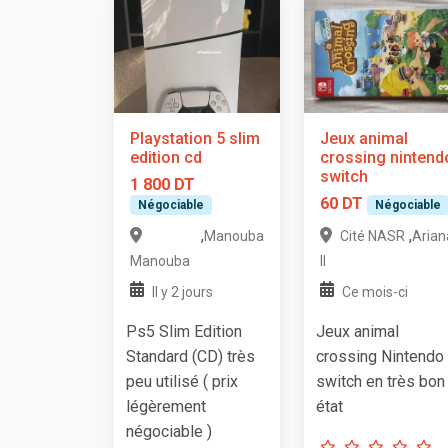
Playstation 5 slim
Jeux animal
edition cd
crossing nintend
switch
1 800 DT
60 DT
Négociable
Négociable
,
,
Manouba
Cité NASR
Arian
Manouba
II
Il y 2 jours
Ce mois-ci
Ps5 Slim Edition
Jeux animal
Standard (CD) très
crossing Nintendo
peu utilisé ( prix
switch en très bon
légèrement
état
négociable )