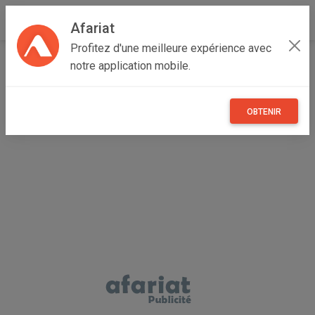
Afariat
Profitez d'une meilleure expérience avec
Accueil
Immobilier
Cap bon - Sahel
Monastir
notre application mobile.
Bekalta
Vente terrain constructible à Chraf plage délégation de
Bekalta
OBTENIR