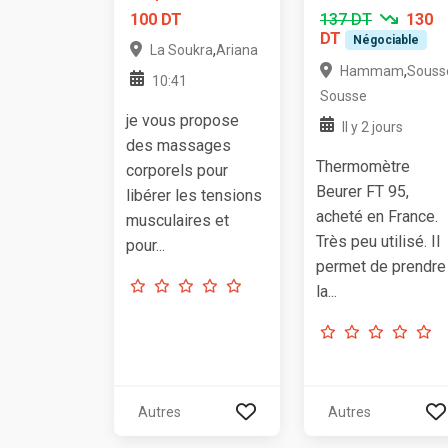
100 DT
137 DT
130
DT
Négociable
,
La Soukra
Ariana
,
Hammam
Souss
10:41
Sousse
je vous propose
Il y 2 jours
des massages
Thermomètre
corporels pour
Beurer FT 95,
libérer les tensions
acheté en France.
musculaires et
Très peu utilisé. Il
pour...
permet de prendre
la...
Autres
Autres