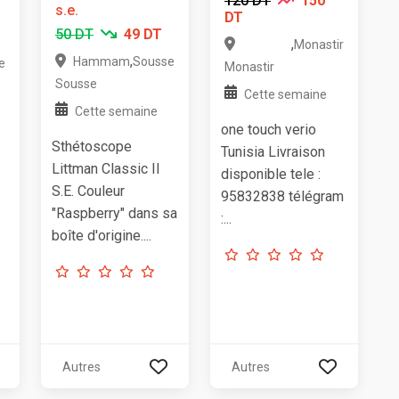
120 DT
150
s.e.
DT
50 DT
49 DT
,
Monastir
,
Hammam
Sousse
e
Monastir
Sousse
Cette semaine
Cette semaine
one touch verio
Sthétoscope
Tunisia Livraison
Littman Classic II
disponible tele :
S.E. Couleur
95832838 télégram
"Raspberry" dans sa
:...
boîte d'origine....
Autres
Autres