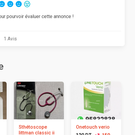
our pourvoir évaluer cette annonce !
1
Avis
e
Sthétoscope
Onetouch verio
littman classic ii