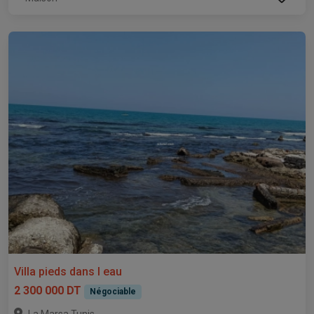
Villa pieds dans l eau
2 300 000 DT
Négociable
,
La Marsa
Tunis