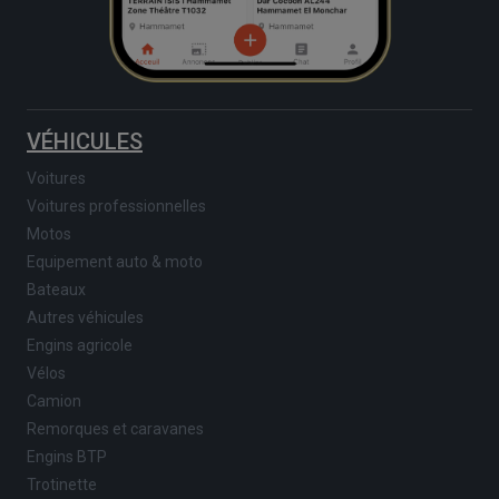
VÉHICULES
Voitures
Voitures professionnelles
Motos
Equipement auto & moto
Bateaux
Autres véhicules
Engins agricole
Vélos
Camion
Remorques et caravanes
Engins BTP
Trotinette