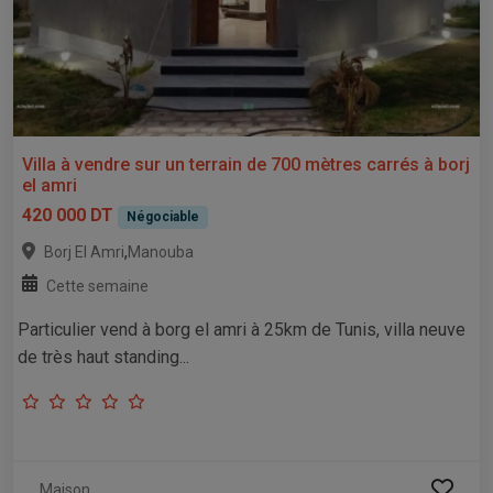
Villa à vendre sur un terrain de 700 mètres carrés à borj
el amri
420 000 DT
Négociable
,
Borj El Amri
Manouba
Cette semaine
Particulier vend à borg el amri à 25km de Tunis, villa neuve
de très haut standing...
Maison