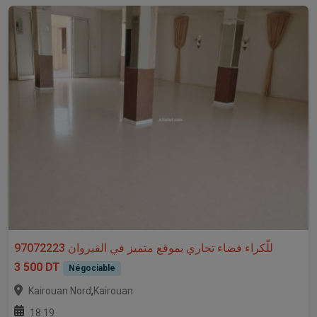
للّكراء فضاء تجاري بموقع متميز في القيروان 97072223
3 500 DT
Négociable
,
Kairouan Nord
Kairouan
18:19