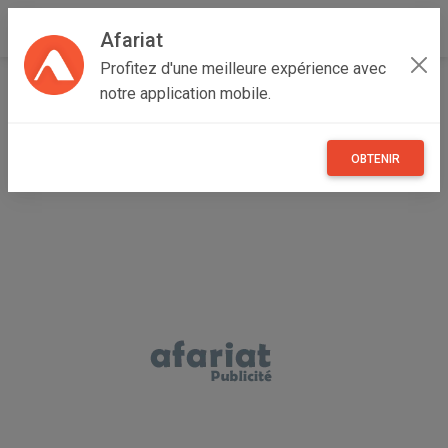
Afariat
Profitez d'une meilleure expérience avec
Accueil
Emploi, affaires et services
Grand Tunis
notre application mobile.
Manouba
Manouba
معينات منزلية بالشهر
OBTENIR