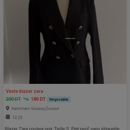
Veste blazer zara
200 DT
180 DT
Négociable
,
Hammam Sousse
Sousse
12:23
Blazer Zara couleur noir. Taille S. État neuf sans étiquette.