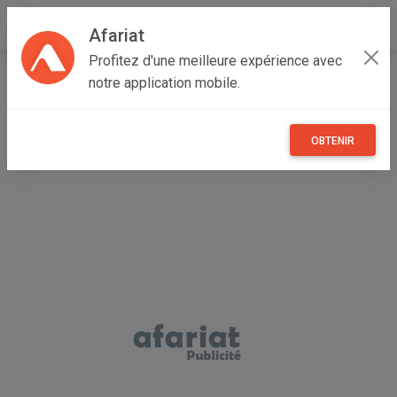
Afariat
Profitez d'une meilleure expérience avec
Accueil
Vêtements et objets personnels
notre application mobile.
Oasis - Sahara
Kébili
Kébili Nord
pantalon Djean noir femme
OBTENIR