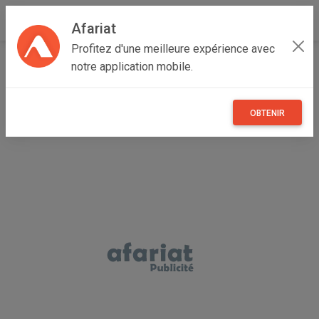
Afariat
Profitez d'une meilleure expérience avec
Accueil
Autres
Cap bon - Sahel
Kairouan
Chrarda
notre application mobile.
DIE CASTING MACHINERY OMS 650 TON
OBTENIR