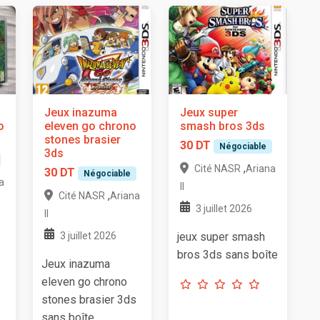
Jeux inazuma
Jeux super
o
eleven go chrono
smash bros 3ds
stones brasier
30 DT
Négociable
3ds
,
Cité NASR
Ariana
30 DT
Négociable
a
II
,
Cité NASR
Ariana
3 juillet 2026
II
3 juillet 2026
jeux super smash
bros 3ds sans boîte
Jeux inazuma
eleven go chrono
stones brasier 3ds
sans boîte