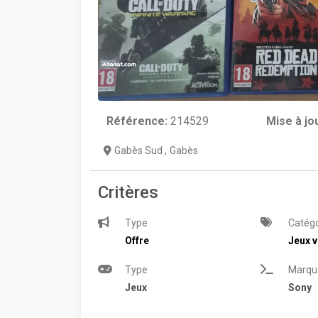
Référence:
214529
Mise à jo
Gabès Sud
,
Gabès
Critères
Type
Catégo
Offre
Jeux v
Type
Marqu
Jeux
Sony