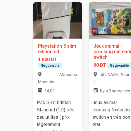
Playstation 5 slim
Jeux animal
edition cd
crossing nintend
switch
1 800 DT
60 DT
Négociable
Négociable
,
,
Manouba
Cité NASR
Arian
Manouba
II
14:03
Il y a 2 semaines
Ps5 Slim Edition
Jeux animal
Standard (CD) très
crossing Nintendo
peu utilisé ( prix
switch en très bon
légèrement
état