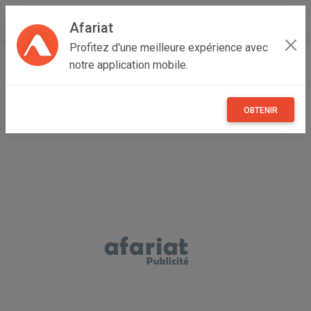
Afariat
Profitez d'une meilleure expérience avec
Accueil
Immobilier
Oasis - Sahara
Gabès
notre application mobile.
Gabès Sud
terrain titré à Mtorrech Gabes
OBTENIR