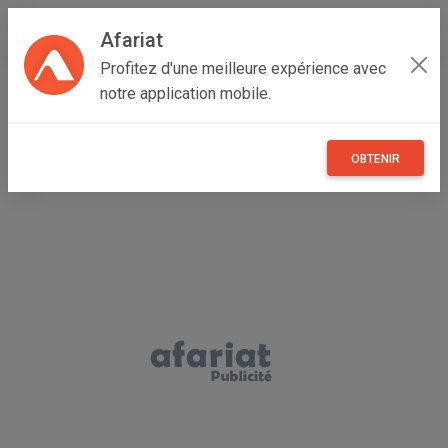
Afariat
Profitez d'une meilleure expérience avec
Accueil
Vêtements et objets personnels
Grand Tunis
notre application mobile.
Ben Arous
Fouchana
Nike Air Force 1
OBTENIR