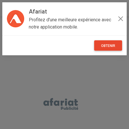
Afariat
Profitez d'une meilleure expérience avec
Accueil
Multimedia
Grand Tunis
Ben Arous
Radès
notre application mobile.
Récepteurs STAR SAT
OBTENIR