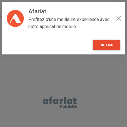
Afariat
Profitez d'une meilleure expérience avec
Accueil
Immobilier
Grand Tunis
Ben Arous
notre application mobile.
Ezzahra
Vente appartement S+3
OBTENIR