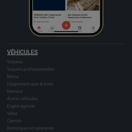
VÉHICULES
Voitures
Voitures professionnelles
Motos
Equipement auto & moto
Bateaux
Autres véhicules
Engins agricole
Vélos
Camion
Remorques et caravanes