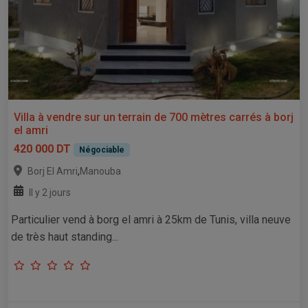
Villa à vendre sur un terrain de 700 mètres carrés à borj
el amri
420 000 DT
Négociable
,
Borj El Amri
Manouba
Il y 2 jours
Particulier vend à borg el amri à 25km de Tunis, villa neuve
de très haut standing...