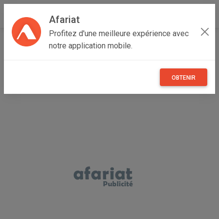
Afariat
Profitez d'une meilleure expérience avec
Accueil
Immobilier
Grand Tunis
Ben Arous
notre application mobile.
El Mourouj
terrain 317m2 mourouj 6
OBTENIR