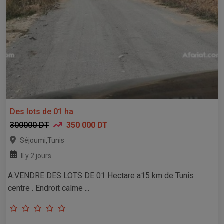
Des lots de 01 ha
300000 DT
350 000 DT
,
Séjoumi
Tunis
Il y 2 jours
A.VENDRE DES LOTS DE 01 Hectare a15 km de Tunis
centre . Endroit calme ...