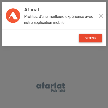
Afariat
Profitez d'une meilleure expérience avec
Accueil
Immobilier
Grand Tunis
Ben Arous
notre application mobile.
Mégrine
À Louer – Maison à Sidi Rezig, Mégrine
OBTENIR