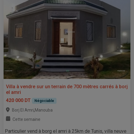
Villa à vendre sur un terrain de 700 mètres carrés à borj
el amri
420 000 DT
Négociable
,
Borj El Amri
Manouba
Cette semaine
Particulier vend à borg el amri à 25km de Tunis, villa neuve