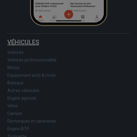
VÉHICULES
Voitures
Voitures professionnelles
Motos
Equipement auto & moto
Bateaux
Autres véhicules
Engins agricole
Vélos
Camion
Remorques et caravanes
Engins BTP
Trotinette