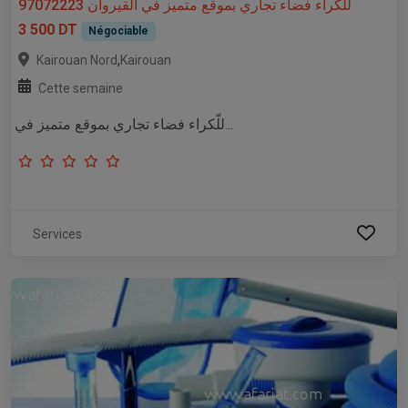
للّكراء فضاء تجاري بموقع متميز في القيروان 97072223
3 500 DT
Négociable
,
Kairouan Nord
Kairouan
Cette semaine
للّكراء فضاء تجاري بموقع متميز في...
Services