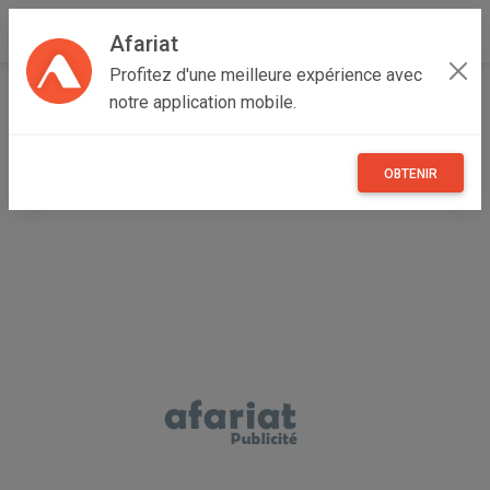
Afariat
Profitez d'une meilleure expérience avec
Accueil
Emploi, affaires et services
Grand Tunis
notre application mobile.
Ben Arous
El Mourouj
garde malade par mois a la Mourouj 1-6
OBTENIR