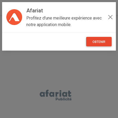
Afariat
Profitez d'une meilleure expérience avec
Accueil
Vêtements et objets personnels
Majerda
notre application mobile.
Béja
Béja Nord
caftan traditionnel
OBTENIR