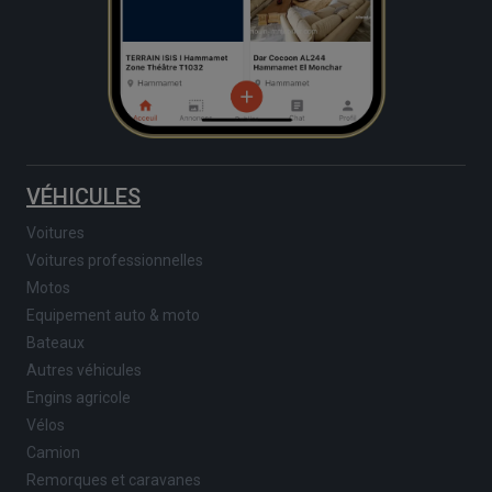
VÉHICULES
Voitures
Voitures professionnelles
Motos
Equipement auto & moto
Bateaux
Autres véhicules
Engins agricole
Vélos
Camion
Remorques et caravanes